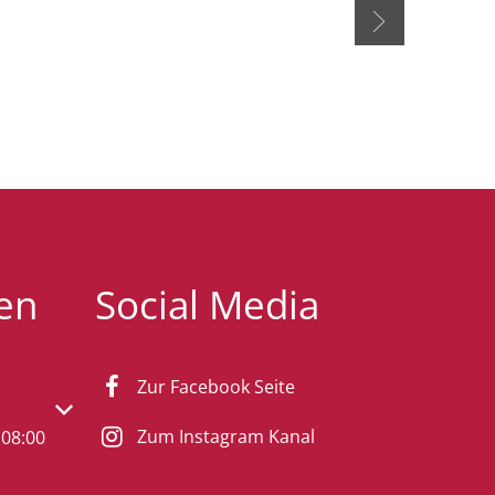
en
Social Media
Zur Facebook Seite
s- oder Schließzeiten auszublenden
Zum Instagram Kanal
08:00