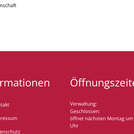
nschaft
ormationen
Öffnungszeit
Verwaltung:
takt
Klicken, um weitere Öffnung
Geschlossen:
pressum
öffnet nächsten Montag um 
Uhr
enschutz