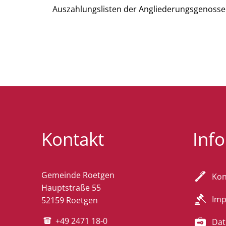
den
Auszahlungslisten der Angliederungsgenosse
Eigenjagdbezirk
Rott
-
Kontakt
Inf
Ortschaften
Rott
Gemeinde Roetgen
Kon
Hauptstraße 55
Im
52159 Roetgen
und
+49 2471 18-0
Dat