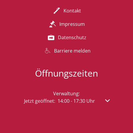
Kontakt
Impressum
Datenschutz
Barriere melden
Öffnungszeiten
Verwaltung:
Klicken, um weitere Öffnungs- oder Schließzeit
Jetzt geöffnet:
14:00
-
17:30
Uhr
Von 14:00 bis