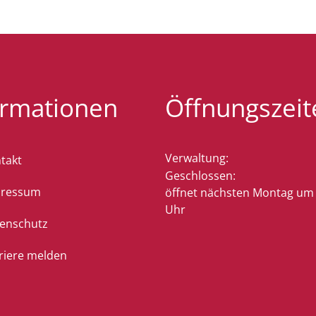
ormationen
Öffnungszeit
Verwaltung:
takt
Klicken, um weitere Öffnung
Geschlossen:
pressum
öffnet nächsten Montag um 
Uhr
enschutz
riere melden