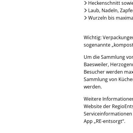
Heckenschnitt sowi
Laub, Nadeln, Zapf
Wurzeln bis maxim
Wichtig: Verpackungen
sogenannte „komposti
Um die Sammlung von B
Baesweiler, Herzogenr
Besucher werden maxim
Sammlung von Küchena
werden.
Weitere Informationen
Website der RegioEn
Serviceinformationen
App „RE-entsorgt“.