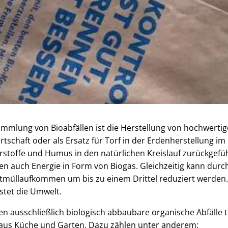
ammlung von Bioabfällen ist die Herstellung von hochwert
rtschaft oder als Ersatz für Torf in der Erdenherstellung 
rstoffe und Humus in den natürlichen Kreislauf zurückgefü
len auch Energie in Form von Biogas. Gleichzeitig kann dur
tmüllaufkommen um bis zu einem Drittel reduziert werden
stet die Umwelt.
en ausschließlich biologisch abbaubare organische Abfälle t
t aus Küche und Garten. Dazu zählen unter anderem: