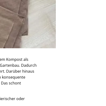
igem Kompost als
im Gartenbau. Dadurch
hrt. Darüber hinaus
ch konsequente
. Das schont
ierischer oder