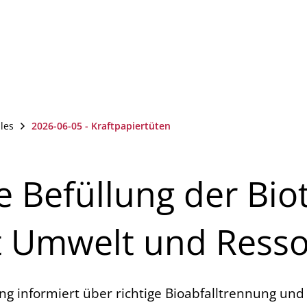
haus & Politik
Ortsentwicklung
Bildung & S
les
2026-06-05 - Kraftpapiertüten
ge Befüllung der Bi
t Umwelt und Ress
g informiert über richtige Bioabfalltrennung und 