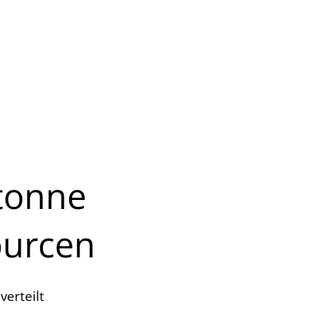
oziales
Unsere Gemeinde
otonne
ourcen
verteilt