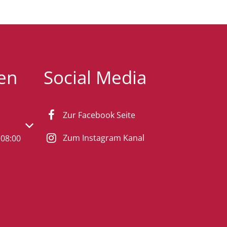
en
Social Media
Zur Facebook Seite
s- oder Schließzeiten auszublenden
Zum Instagram Kanal
08:00