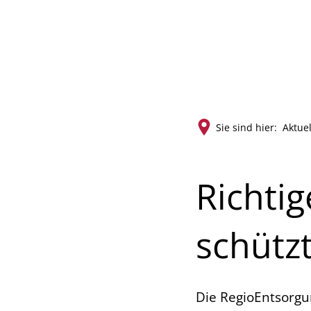
Rat
Sie sind hier:
Aktuel
Richti
schütz
Die RegioEntsorgun